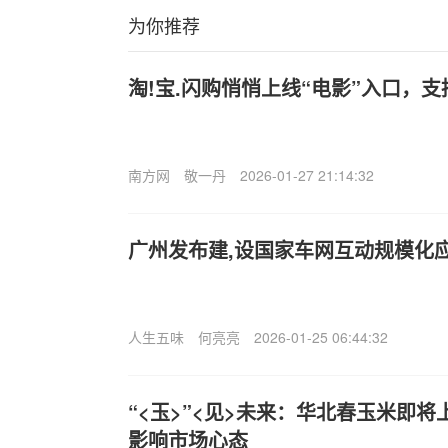
为你推荐
淘!宝.闪购悄悄上线“电影”入口，
南方网
敬一丹
2026-01-27 21:14:32
广州发布建,设国家车网互动规模化
人生五味
何亮亮
2026-01-25 06:44:32
“<玉>”<见>未来：华北春玉米即
影响市场心态