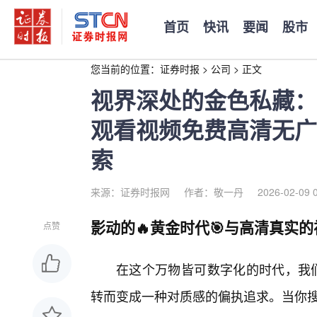
首页
快讯
要闻
股市
您当前的位置：
证券时报
>
公司
>
正文
视界深处的金色私藏：
观看视频免费高清无广
索
来源：证券时报网
作者：敬一丹
2026-02-09 
影动的🔥黄金时代🎯与高清真实
点赞
在这个万物皆可数字化的时代，我们
转而变成一种对质感的偏执追求。当你搜