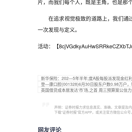
片，而我们每个人，既是主角，也是那
在追求视觉极致的道路上，我们通
一次发现与定义。
活动：【
8cjVGdkyAuHwSRRkeCZXbTJ
新华保险：202—5年半年;度A股每股派发现金红利
登—康口腔(001328)6月30日股东户数0.98万户，
英国借贷成本居发达‘市’场,之首 周三预算案公信
声明：证券时报力求信息真实、准确，文章提及内
下载“证券时报”官方APP，或关注官方微信公众
网友评论