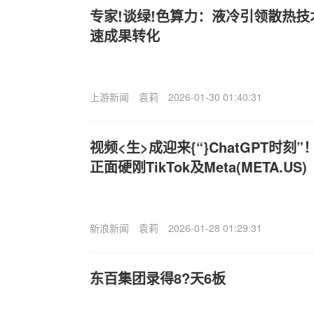
专家!谈绿!色算力：液冷引领散热技
速成果转化
上游新闻
袁莉
2026-01-30 01:40:31
视频<生>成迎来{“}ChatGPT时刻”
正面硬刚TikTok及Meta(META.US)
新浪新闻
袁莉
2026-01-28 01:29:31
东百集团录得8?天6板