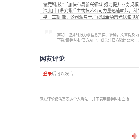
儒竞科,技‘：’加快布局新兴领域 努力提升业务规模
深度{｜}诺奖背后生物技术公司力量迅速崛起，
华—宝新;能：公司聚焦于消费级全场景光伏储能
声明：证券时报力求信息真实、准确，文章提及内
下载“证券时报”官方APP，或关注官方微信公众
网友评论
登录
后可以发言
网友评论仅供其表达个人看法，并不表明证券时报立场